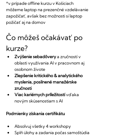
​*v prípade offline kurzu v Košiciach 
môžeme laptop na prezenčné vzdelávanie 
zapožičať, avšak bez možnosti si laptop 
požičať aj na domov
Čo môžeš očakávať po 
kurze?
Zvýšenie sebadôvery
 a zručností v 
oblasti využívania AI v pracovnom aj 
osobnom živote
Zlepšenie kritického & analytického 
myslenia, posilnené manažérske 
zručnosti
Viac kariérnych príležitostí
 vďaka 
novým skúsenostiam s AI
Podmienky získania certifikátu
Absolvuj všetky 4 workshopy
Splň úlohy a zadania počas samoštúdia