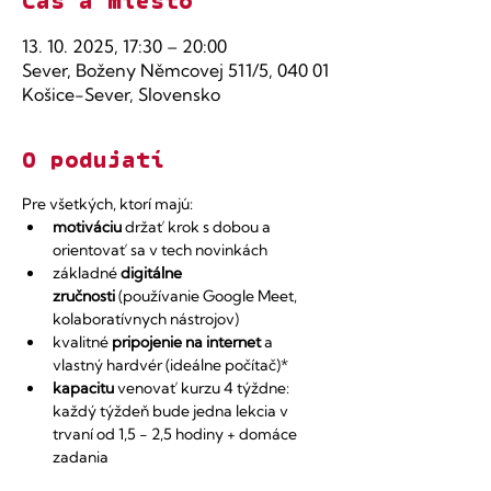
Čas a miesto
13. 10. 2025, 17:30 – 20:00
Sever, Boženy Němcovej 511/5, 040 01
Košice-Sever, Slovensko
O podujatí
Pre všetkých, ktorí majú:
motiváciu
 držať krok s dobou a 
orientovať sa v tech novinkách
základné 
digitálne 
zručnosti
 (používanie Google Meet, 
kolaboratívnych nástrojov) 
kvalitné 
pripojenie na internet
 a 
vlastný hardvér (ideálne počítač)*
kapacitu
 venovať kurzu 4 týždne: 
každý týždeň bude jedna lekcia v 
trvaní od 1,5 - 2,5 hodiny + domáce 
zadania​