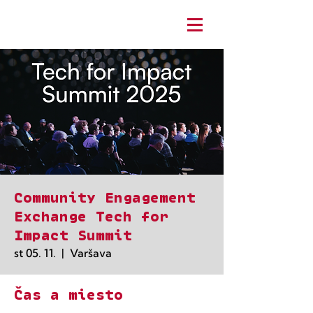
Community Engagement
Exchange Tech for
Impact Summit
st 05. 11.
  |  
Varšava
Čas a miesto