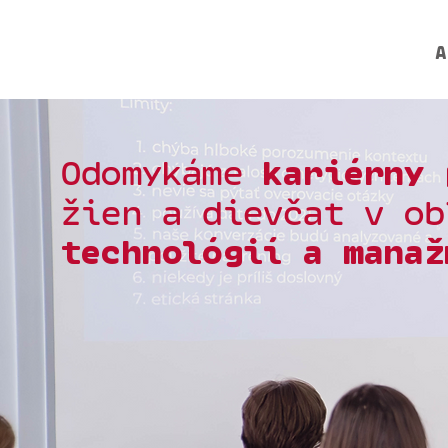
A
kariérny 
Odomykáme
žien a dievčat
v ob
technológií a manaž