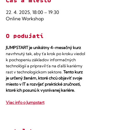
Čas a miesto
22. 4. 2025, 18:00 – 19:30
Online Workshop
O podujatí
JUMPSTART je unikátny 4-mesačný kurz
navrhnutý tak, aby ťa krok po kroku viedol 
k pochopeniu základov informačných 
technológií a pripravil ťa na ďalší kariérny 
rast v technologickom sektore. 
Tento kurz 
je určený ženám, ktoré chcú objaviť svoje 
miesto v IT a rozvíjať praktické zručnosti, 
ktoré ich posunú k vysnívanej kariére.
Viac info o Jumpstart