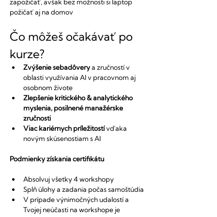
zapožičať, avšak bez možnosti si laptop 
požičať aj na domov
Čo môžeš očakávať po 
kurze?
Zvýšenie sebadôvery
 a zručností v 
oblasti využívania AI v pracovnom aj 
osobnom živote
Zlepšenie kritického & analytického 
myslenia, posilnené manažérske 
zručnosti
Viac kariérnych príležitostí
 vďaka 
novým skúsenostiam s AI
Podmienky získania certifikátu
Absolvuj všetky 4 workshopy
Splň úlohy a zadania počas samoštúdia
V prípade výnimočných udalostí a 
Tvojej neúčasti na workshope je 