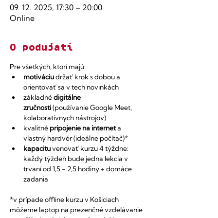
09. 12. 2025, 17:30 – 20:00
Online
O podujatí
Pre všetkých, ktorí majú:
motiváciu
 držať krok s dobou a 
orientovať sa v tech novinkách
základné 
digitálne 
zručnosti
 (používanie Google Meet, 
kolaboratívnych nástrojov) 
kvalitné 
pripojenie na internet
 a 
vlastný hardvér (ideálne počítač)*
kapacitu
 venovať kurzu 4 týždne: 
každý týždeň bude jedna lekcia v 
trvaní od 1,5 - 2,5 hodiny + domáce 
zadania​
​*v prípade offline kurzu v Košiciach 
môžeme laptop na prezenčné vzdelávanie 