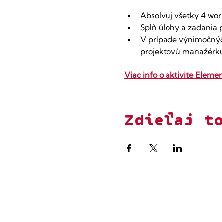
Absolvuj všetky 4 wo
Splň úlohy a zadania
V prípade výnimočných
projektovú manažérk
Viac info o aktivite Elemen
Zdieľaj t