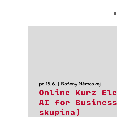
A
po 15. 6.
  |  
Boženy Němcovej
Online Kurz El
AI for Busines
skupina)