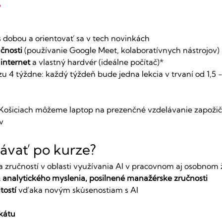
í
s dobou a orientovať sa v tech novinkách
učnosti
 (používanie Google Meet, kolaboratívnych nástrojov) 
 internet
 a vlastný hardvér (ideálne počítač)*
u 4 týždne: každý týždeň bude jedna lekcia v trvaní od 1,5 
v Košiciach môžeme laptop na prezenčné vzdelávanie zapožiča
v
ávať po kurze?
 a zručností v oblasti využívania AI v pracovnom aj osobnom 
& analytického myslenia, posilnené manažérske zručnosti
tostí
 vďaka novým skúsenostiam s AI
ikátu