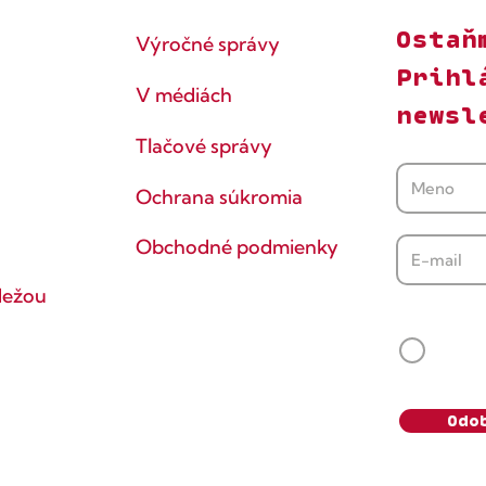
Ostaň
Výročné správy
Prihl
V médiách
newsl
Tlačové správy
Ochrana súkromia
Obchodné podmienky
dežou
Súhlasí
Svoj s
vedomie
údaje s
Odo