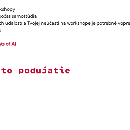
rkshopy
 počas samoštúdia
 udalostí a Tvojej neúčasti na workshope je potrebné vopre
u
ts of AI
oto podujatie