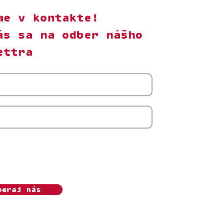
me v kontakte!
ás sa na odber nášho
ettra
m s odberom newslettera Ženský algoritmus.
úhlas môžem kedykoľvek odvolať. Beriem na
, že o.z. Ženský algoritmus bude moje osobné
pracovávať v súlade s
Ochranou súkromia.
beraj nás