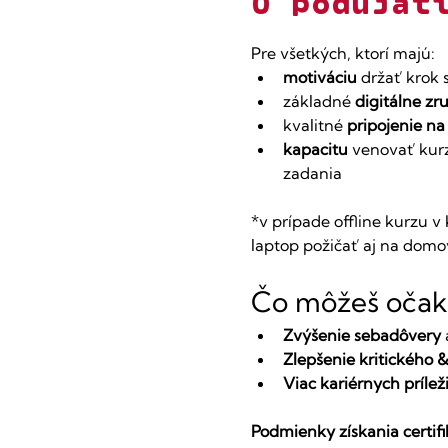
O podujat
Pre všetkých, ktorí majú:
motiváciu
 držať krok 
základné 
digitálne zr
kvalitné 
pripojenie na
kapacitu
 venovať kurz
zadania​
​*v prípade offline kurzu 
laptop požičať aj na domo
Čo môžeš očak
Zvýšenie sebadôvery
Zlepšenie kritického 
Viac kariérnych príleži
Podmienky získania certif