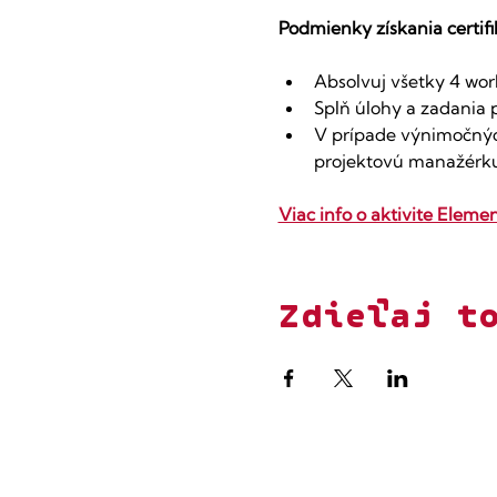
Podmienky získania certif
Absolvuj všetky 4 wo
Splň úlohy a zadania
V prípade výnimočných
projektovú manažérk
Viac info o aktivite Elemen
Zdieľaj t