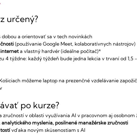
í
rz určený?
s dobou a orientovať sa v tech novinkách
učnosti
 (používanie Google Meet, kolaboratívnych nástrojov) 
 internet
 a vlastný hardvér (ideálne počítač)*
u 4 týždne: každý týždeň bude jedna lekcia v trvaní od 1,5 
v Košiciach môžeme laptop na prezenčné vzdelávanie zapožiča
v
ávať po kurze?
 a zručností v oblasti využívania AI v pracovnom aj osobnom 
& analytického myslenia, posilnené manažérske zručnosti
tostí
 vďaka novým skúsenostiam s AI