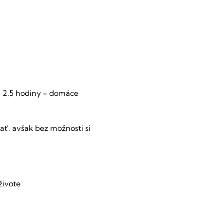
- 2,5 hodiny + domáce 
ť, avšak bez možnosti si 
živote