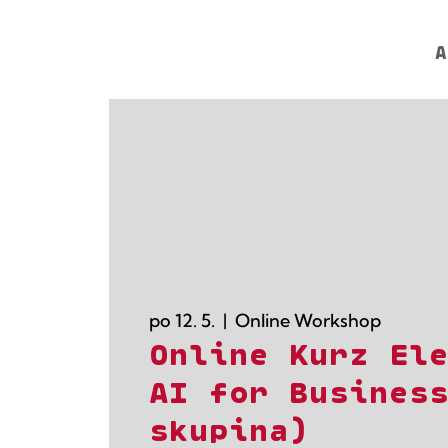
A
po 12. 5.
  |  
Online Workshop
Online Kurz El
AI for Busines
skupina)