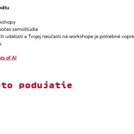
ikátu
rkshopy
 počas samoštúdia
 udalostí a Tvojej neúčasti na workshope je potrebné vopre
u
ts of AI
oto podujatie