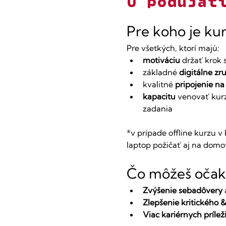
O podujat
Pre koho je ku
Pre všetkých, ktorí majú:
motiváciu
 držať krok 
základné 
digitálne zr
kvalitné 
pripojenie na
kapacitu
 venovať kurz
zadania​
​*v prípade offline kurzu 
laptop požičať aj na domo
Čo môžeš očak
Zvýšenie sebadôvery
Zlepšenie kritického 
Viac kariérnych príleži