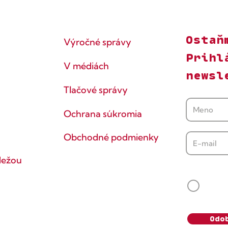
Ostaň
Výročné správy
Prihl
V médiách
newsl
Tlačové správy
Ochrana súkromia
Obchodné podmienky
dežou
Súhlasí
Svoj s
vedomie
údaje s
Odo