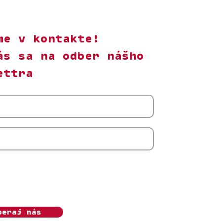
me v kontakte!
ás sa na odber nášho
ettra
m s odberom newslettera Ženský algoritmus.
úhlas môžem kedykoľvek odvolať. Beriem na
, že o.z. Ženský algoritmus bude moje osobné
pracovávať v súlade s
Ochranou súkromia.
beraj nás