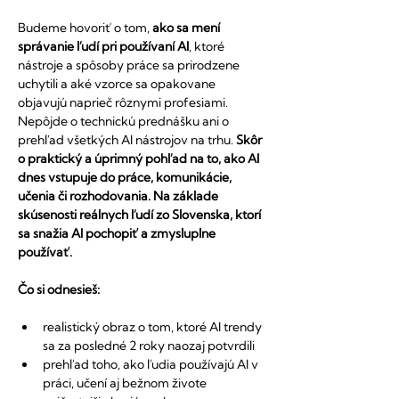
Budeme hovoriť o tom,
 ako sa mení 
správanie ľudí pri používaní AI
, ktoré 
nástroje a spôsoby práce sa prirodzene 
uchytili a aké vzorce sa opakovane 
objavujú naprieč rôznymi profesiami.
Nepôjde o technickú prednášku ani o 
prehľad všetkých AI nástrojov na trhu. 
Skôr 
o praktický a úprimný pohľad na to, ako AI 
dnes vstupuje do práce, komunikácie, 
učenia či rozhodovania. Na základe 
skúsenosti reálnych ľudí zo Slovenska, ktorí 
sa snažia AI pochopiť a zmysluplne 
používať.
Čo si odnesieš:
realistický obraz o tom, ktoré AI trendy 
sa za posledné 2 roky naozaj potvrdili
prehľad toho, ako ľudia používajú AI v 
práci, učení aj bežnom živote