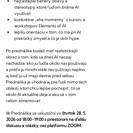
najčastejšie bariéry, obavy a 
stereotypy, ktoré ľuďom bránia AI 
využívať
konkrétne „aha momenty“ z kurzov a 
workshopov Elements of AI
lepšiu orientáciu v tom, čo má pri AI 
praktický zmysel a čo je skôr hype
Po prednáške budeš mať realistickejší 
obraz o tom, kde sa dnes AI naozaj 
nachádza, ako ju ľudia okolo nás používajú 
a prečo ju mnohí stále nevyužívajú naplno, 
aj keď ju už majú denne pred sebou.
Prednáška je vhodná aj pre ľudí mimo tech 
oblasti, ktorí chcú lepšie pochopiť, čo sa 
okolo AI aktuálne deje a ako sa v tom 
celom zorientovať.
📅 Prednáška sa uskutoční vo 
štvrtok 28. 5. 
2026 od 18:00-19:00 s priestorom na ďalšiu 
diskusiu a otázky, cez platformu ZOOM.