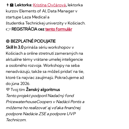
👨‍🏫 
Lektorka: 
Kristína Ovčárová
, 
lektorka 
kurzov Elements of AI, Data Manager v 
startupe Laza Medical a 
študentka Technickej univerzity v Košiciach.
👉 
REGISTRÁCIA cez 
tento formulár
🟣 
BEZPLATNÉ PODUJATIE
Skill In 3.0
 prináša sériu workshopov v 
Košiciach a online stretnutí zameraných na 
aktuálne témy vrátane umelej inteligencie 
a osobného rozvoja. Workshopy na seba 
nenadväzujú, takže sa môžeš pridať na tie, 
ktoré ťa najviac zaujímajú. Pokračujeme až 
do júna 2026. 
💜 Tvoj tím 
Ženský algoritmus
Tento projekt podporil Nadačný fond 
PricewaterhouseCoopers v Nadácii Pontis a 
môžeme ho realizovať aj vďaka finančnej 
podpore Nadácie ZSE a podpore UVP 
Technicom. 