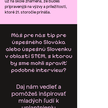
už na škole znamená, že budeš
pripravený/á na výzvy a príležitosti,
ktoré 21. storočie prináša.
Máš pre nás tip pre
úspešného Slováka
alebo úspešnú Slovenku
v oblasti STEM, s ktorou
by sme mohli spraviť
podobné interview?
Daj nám vedieť a
pomôžeš inšpirovať
mladých ľudí k
uplantnieniu