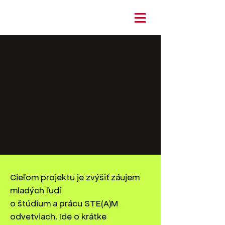
Cieľom projektu je zvýšiť záujem
mladých ľudí
o štúdium a prácu STE(A)M
odvetviach. Ide o krátke