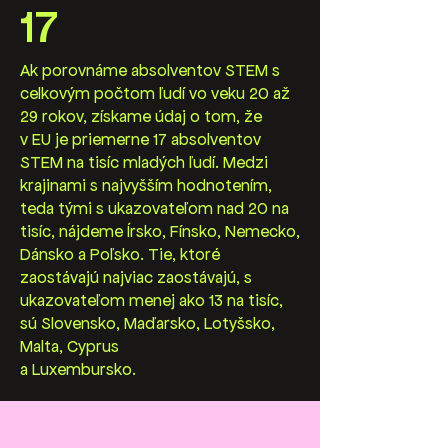
17
Ak porovnáme absolventov STEM s
celkovým počtom ľudí vo veku 20 až
29 rokov, získame údaj o tom, že
v EU je priemerne 17 absolventov
STEM na tisíc mladých ľudí. Medzi
krajinami s najvyšším hodnotením,
teda tými s ukazovateľom nad 20 na
tisíc, nájdeme Írsko, Fínsko, Nemecko,
Dánsko a Poľsko. Tie, ktoré
zaostávajú najviac zaostávajú, s
ukazovateľom menej ako 13 na tisíc,
sú Slovensko, Maďarsko, Lotyšsko,
Malta, Cyprus
a Luxembursko.