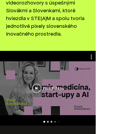
videorozhovory s úspešnými
Slovákmi a Slovenkami, ktoré
hviezdia v STE(A)M a spolu tvoria
jednotlivé pixely slovenského
inovačného prostredia.
Watch Now