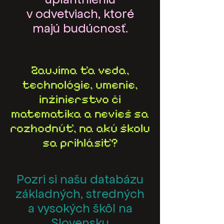
v odvetviach, ktoré
majú budúcnosť.
Zaujíma ťa veda,
technológie, umenie,
inžinierstvo či
matematika a nevieš sa
rozhodnúť, na akú školu
sa prihlásiť?
Pozri si našu databázu
základných, stredných
a vysokých škôl na
Slovensku