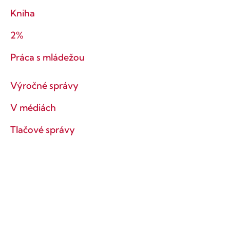
Kniha
2%
Práca s mládežou
Výročné správy
V médiách
Tlačové správy
Ochrana súkromia
Obchodné podmienky
Ostaňme v kontakte!
Prihlás sa na odber