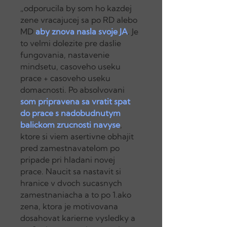
„odporucila by som ho kazdej
zene vracajucej sa po RD alebo
MD
aby znova nasla svoje JA
. Je
to velmi dolezite pre daslie
fungovania, nastavenie
mindsetu, casoveho useku
prace + casoveho useku
domacnosti. Po absolvovani
som pripravena sa vratit spat
do prace s nadobudnutym
balickom zrucnosti navyse
,
ktore si viem asertivne obhajit
pred zamestnavatelom po
pripade pri hladani novej
prace. Naucit sa nastavit si
hranice v dvoch sucasnych
zamestnaniacha a to po 1.ako
zena, ktora je motivovana
dosahovat karierne vysledky a