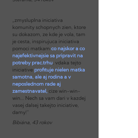
„zmysluplna iniciativa
komunity schopnych zien, ktore
su dokazom, ze kde je vola, tam
je cesta, inspirujuca iniciativa
pomoci matkam
co najskor a co
najefektivnejsie sa pripravit na
potreby prac.trhu
, vdaka tejto
iniciative
profituje nielen matka
samotna, ale aj rodina a v
neposlednom rade aj
zamestnavatel,
cize win-win-
win... Nech sa vam dari v kazdej
vasej dalsej takejto iniciative,
damy!”
Bibiána, 43 rokov