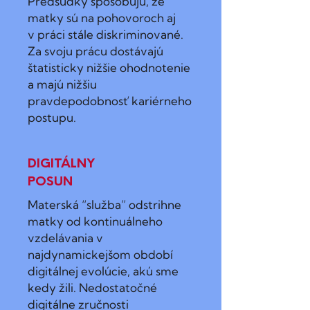
Predsudky spôsobujú, že
matky sú na pohovoroch aj
v práci stále diskriminované.
Za svoju prácu dostávajú
štatisticky nižšie ohodnotenie
a majú nižšiu
pravdepodobnosť kariérneho
postupu.
DIGITÁLNY
POSUN
Materská “služba” odstrihne
matky od kontinuálneho
vzdelávania v
najdynamickejšom období
digitálnej evolúcie, akú sme
kedy žili. Nedostatočné
digitálne zručnosti