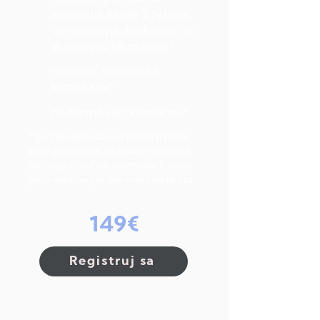
stretnutia každé 2 týždne
vo večerných hodinách) so
skúsenými lektorkami*
možnosť interakcií s
lektorkami*
hodnotná sieť kontaktov*
* po zakúpení sa vieš počas trvania
prístupu pripojiť na online stretnutia,
ale tvoja účasť na stretnutiach nie je
podmienkou pre získanie certifikátu.
149€
Registruj sa