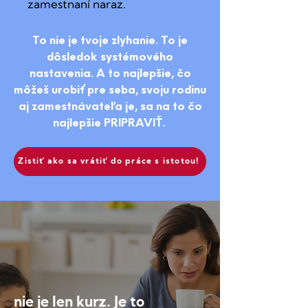
zamestnaní naraz.
To nie je tvoje zlyhanie. To je
dôsledok systémového
nastavenia. A to najlepšie, čo
môžeš urobiť pre seba, svoju rodinu
aj zamestnávateľa je, sa na to čo
najlepšie PRIPRAVIŤ.
Zistiť ako sa vrátiť do práce s istotou!
nie je len kurz. Je to