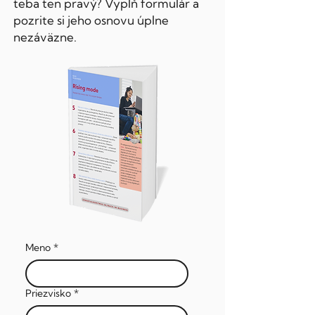
teba ten pravý? Vyplň formulár a
pozrite si jeho osnovu úplne
nezáväzne.
Meno
*
Priezvisko
*