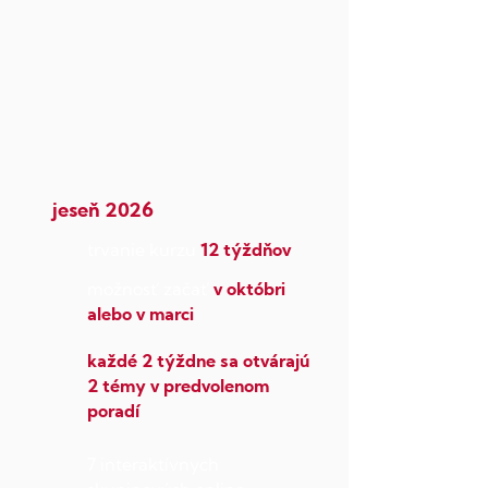
jeseň 2026
trvanie kurzu
12 týždňov
možnosť začať
v októbri
alebo v marci
každé 2 týždne sa otvárajú
2 témy v predvolenom
poradí
7 interaktívnych