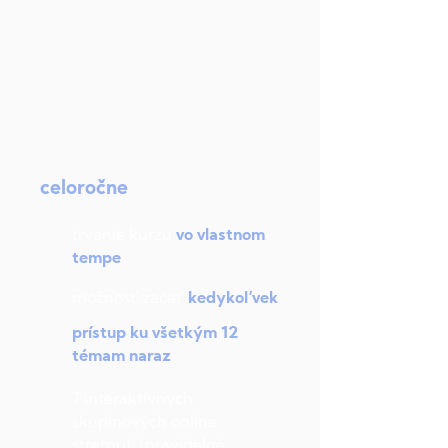
celoročne
trvanie kurzu
vo vlastnom
tempe
možnosť začať
kedykoľvek
prístup ku všetkým 12
témam naraz
7 interaktívnych
skupinových online
stretnutí (pravidelné