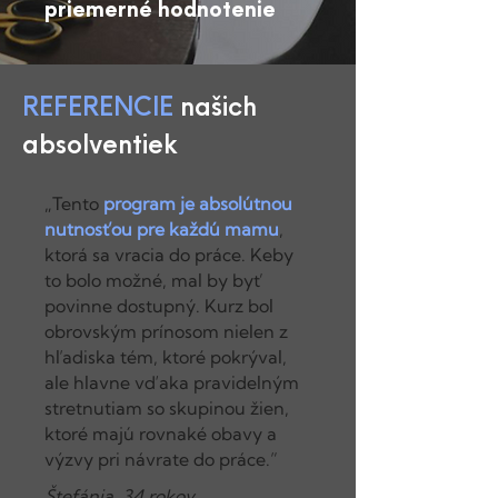
priemerné hodnotenie
REFERENCIE
našich
absolventiek
„Tento
program je absolútnou
nutnosťou pre každú mamu
,
ktorá sa vracia do práce. Keby
to bolo možné, mal by byť
povinne dostupný. Kurz bol
obrovským prínosom nielen z
hľadiska tém, ktoré pokrýval,
ale hlavne vďaka pravidelným
stretnutiam so skupinou žien,
ktoré majú rovnaké obavy a
výzvy pri návrate do práce.”
Štefánia, 34 rokov