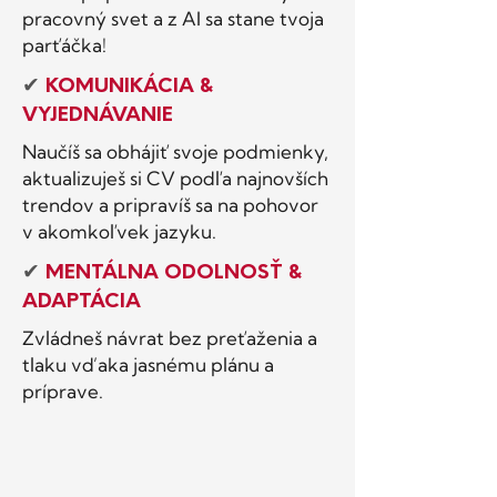
pracovný svet a z AI sa stane tvoja
parťáčka!
✔
KOMUNIKÁCIA &
VYJEDNÁVANIE
Naučíš sa obhájiť svoje podmienky,
aktualizuješ si CV podľa najnovších
trendov a pripravíš sa na pohovor
v akomkoľvek jazyku.
✔
MENTÁLNA ODOLNOSŤ &
ADAPTÁCIA
Zvládneš návrat bez preťaženia a
tlaku vďaka jasnému plánu a
príprave.