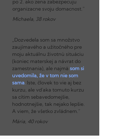
po 2. ako zena zabezpecuju
organizacne svoju domacnost.”
Michaela, 38 rokov
„Dozvedela som sa množstvo
zaujímavého a užitočného pre
moju aktuálnu životnú situáciu
(koniec materskej a návrat do
zamestnania), ale najmä
som si
uvedomila, že v tom nie som
sama
.
Iste, človek to vie aj bez
kurzu, ale vďaka tomuto kurzu
sa cítim sebavedomejšie,
hodnotnejšie, tak nejako lepšie.
A viem, že všetko zvládnem.”
Mária, 40 rokov