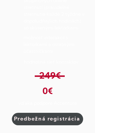
skupinových online
stretnutí (pravidelné
stretnutia každé 2 týždne v
dopoludňajších hodinách)
so skúsenými lektorkami
možnosť interakcií s
lektorkami a ostatnými
účastníčkami
hodnotná sieť kontaktov
249€
0€
vďaka podpore Accenture
Predbežná registrácia