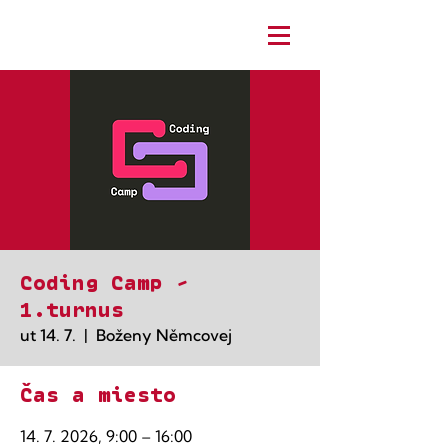
Coding Camp -
1.turnus
ut 14. 7.
  |  
Boženy Němcovej
Čas a miesto
14. 7. 2026, 9:00 – 16:00