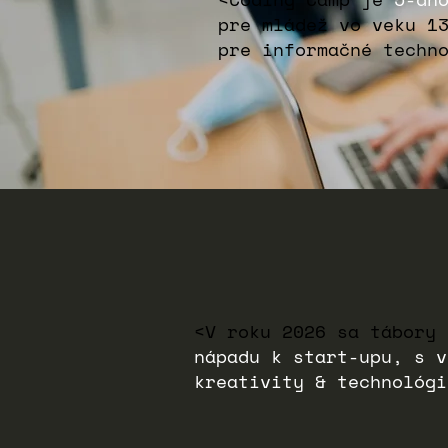
pre mládež vo veku
1
pre informačné techn
<V roku 2026 sa tábory
nápadu k start-upu, s v
kreativity & technológi