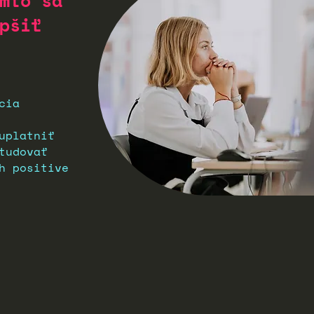
mto sa
pšiť
cia
uplatniť
tudovať
h positive