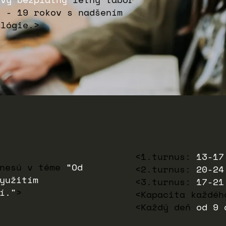
3 - 19 rokov
s nadšením
ológie.>
<1.turnus:
13-17
 nesú v téme
“Od
<2.turnus:
20
-24
yužitím
<3.turnus:
17-21
í."
>
<Kapacita každé
<Každý deň
od 9 