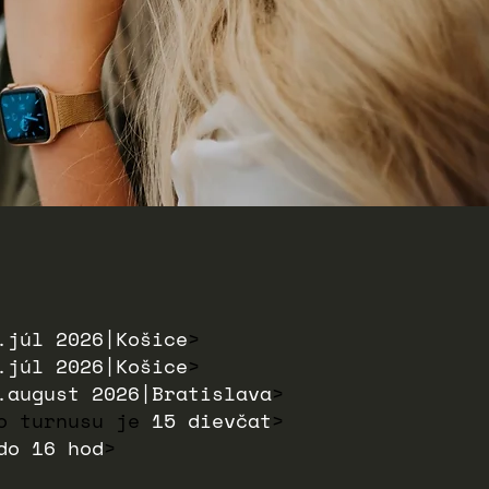
.júl 2026|Košice
>
.júl 2026|Košice
>
.august 2026|Bratislava
>
ho turnusu je
15 dievčat
>
do 16 hod
>