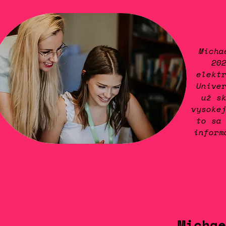
Micha
20
elekt
Unive
už s
vysoke
to sa
inform
Michae