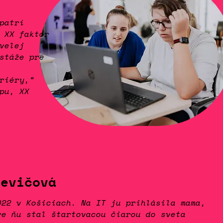
patrí
 XX faktor
velej
stáže pre
riéry,“
pu, XX
ievičová
022 v Košiciach. Na IT ju prihlásila mama,
re ňu stal štartovacou čiarou do sveta