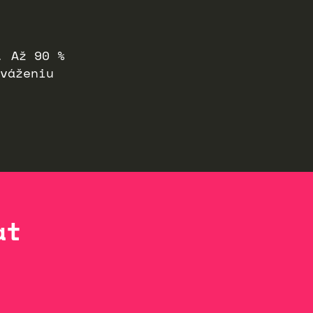
. Až 90 %
váženiu
at