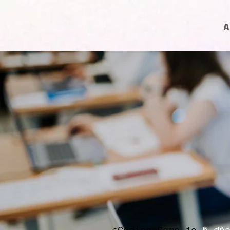
A
<Coding Camp je
5-dň