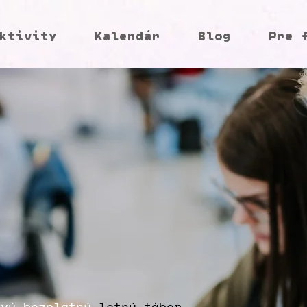
ktivity
Kalendár
Blog
Pre 
ový bezplatný
letný tábor