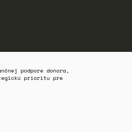
ančnej podpore donora,
tegickú prioritu pre