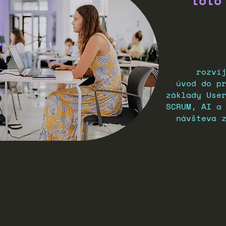
toto
rozví
úvod do p
základy Use
SCRUM, AI a
návšteva z