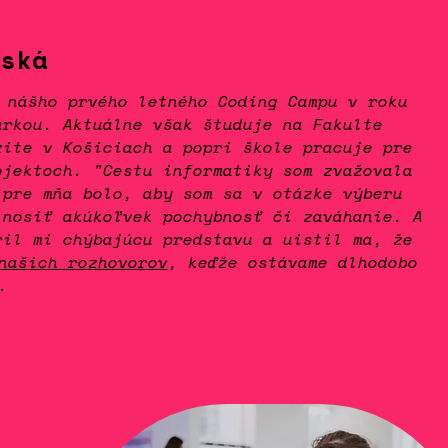
ská
 nášho prvého letného Coding Campu v roku
árkou. Aktuálne však študuje na Fakulte
zite v Košiciach a popri škole pracuje pre
ojektoch. "Cestu informatiky som zvažovala
 pre mňa bolo, aby som sa v otázke výberu
 nosiť akúkoľvek pochybnosť či zaváhanie. A
ril mi chýbajúcu predstavu a uistil ma, že
našich rozhovorov
, keďže ostávame dlhodobo
.