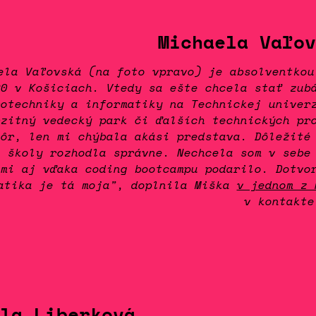
Michaela Vaľov
ela Vaľovská (na foto vpravo) je absolventkou
20 v Košiciach. Vtedy sa ešte chcela stať zub
rotechniky a informatiky na Technickej univer
rzitný vedecký park či ďalších technických pr
kôr, len mi chýbala akási predstava. Dôležité
j školy rozhodla správne. Nechcela som v sebe
 mi aj vďaka coding bootcampu podarilo. Dotvo
atika je tá moja", doplnila Miška
v jednom z 
v kontakte
la Liberková