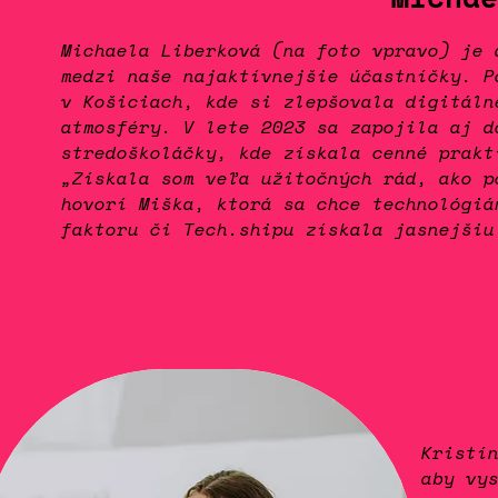
Michaela Liberková (na foto vpravo) je 
medzi naše najaktívnejšie účastníčky. P
v Košiciach, kde si zlepšovala digitáln
atmosféry. V lete 2023 sa zapojila aj d
stredoškoláčky, kde získala cenné prakt
„Získala som veľa užitočných rád, ako p
hovorí Miška, ktorá sa chce technológiá
faktoru či Tech.shipu získala jasnejšiu
Kristí
aby vy