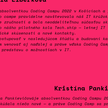
absolventkou Coding Campu 2022 v Košiciach a 
o campe pravidelne navštevovala náš IT krúžok
e zručnosti a bola neoddeliteľnou súčasťou sk
o nášho pilotného kola Tech.ship — letnej IT 
ické skúsenosti a nové kontakty.
ostupovať v nasledujúcom štúdiu a budovaní ka
m venovať aj naďalej a práve vďaka Coding Cam
 predstavu o možnostiach v IT.
Kristína Pank
na Pankievičováje absolventkou Coding Campu 2
skúšala niečo nové — a práve Coding Camp sa p