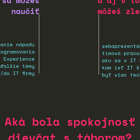
 sa môžeš
a aj v to
naučiť
môžeš zle
janie nápadu
sebaprezentá
rogramovania
tímová práca
r Experience
ako sa v IT 
 ďalšie témy
kam ísť IT š
/do IT firmy
byť viac tec
Aká bola spokojnosť
dievčat s táborom?