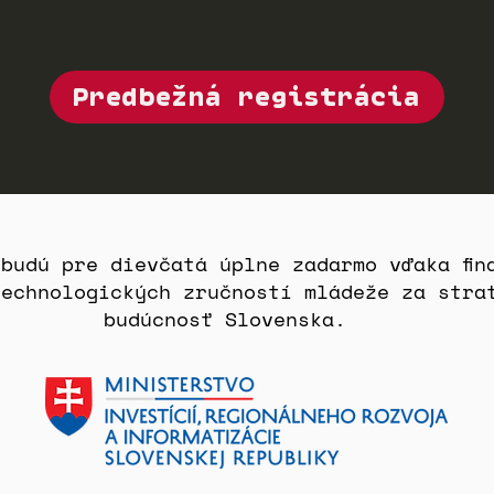
Predbežná registrácia
budú pre dievčatá úplne zadarmo vďaka fin
technologických zručností mládeže za stra
budúcnosť Slovenska.