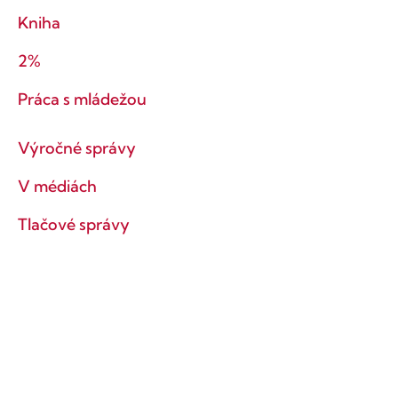
Kniha
2%
Práca s mládežou
Výročné správy
V médiách
Tlačové správy
Ochrana súkromia
Obchodné podmienky
Ostaňme v kontakte!
Prihlás sa na odber