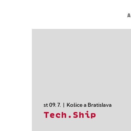
A
st 09. 7.
  |  
Košice a Bratislava
Tech.Ship