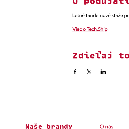
O podujat
Letné tandemové stáže pr
Viac o Tech.Ship
Zdieľaj t
Naše brandy
O nás