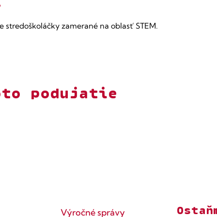
í
e stredoškoláčky zamerané na oblasť STEM.
oto podujatie
Ostaň
Výročné správy