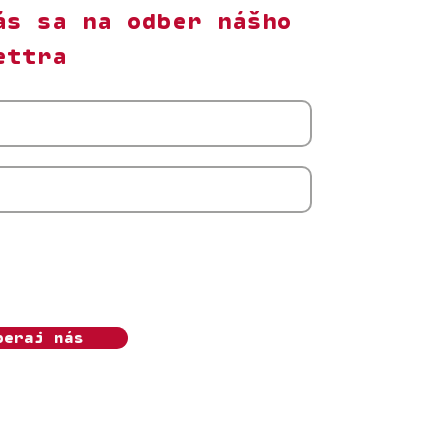
ás sa na odber nášho
ettra
m s odberom newslettera Ženský algoritmus.
úhlas môžem kedykoľvek odvolať. Beriem na
, že o.z. Ženský algoritmus bude moje osobné
pracovávať v súlade s
Ochranou súkromia.
beraj nás