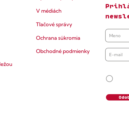
Prihl
V médiách
newsl
Tlačové správy
Ochrana súkromia
Obchodné podmienky
dežou
Súhlasí
Svoj s
vedomie
údaje s
Odo