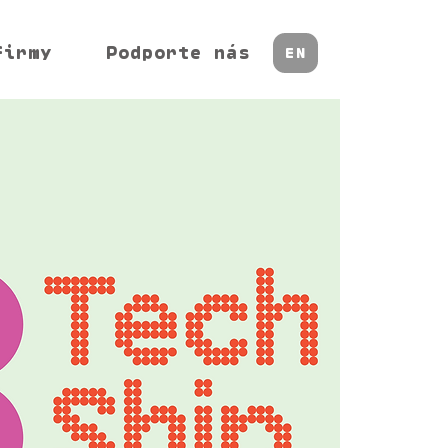
firmy
Podporte nás
EN