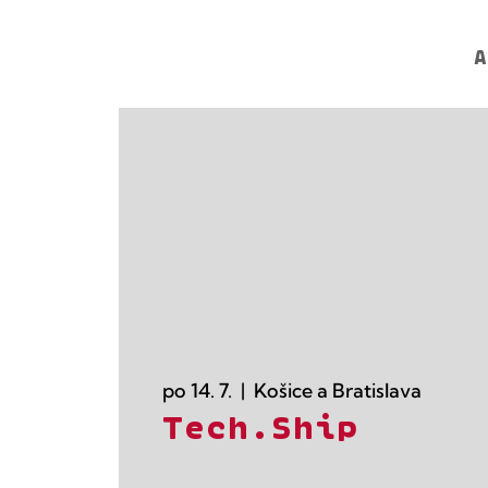
A
po 14. 7.
  |  
Košice a Bratislava
Tech.Ship