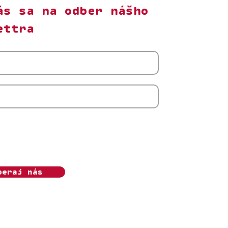
ás sa na odber nášho
ettra
m s odberom newslettera Ženský algoritmus.
úhlas môžem kedykoľvek odvolať. Beriem na
, že o.z. Ženský algoritmus bude moje osobné
pracovávať v súlade s
Ochranou súkromia.
beraj nás