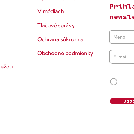
Prihl
V médiách
newsl
Tlačové správy
Ochrana súkromia
Obchodné podmienky
dežou
Súhlasí
Svoj s
vedomie
údaje s
Odo