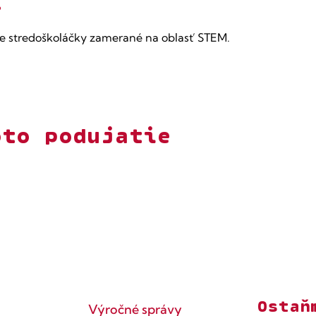
í
e stredoškoláčky zamerané na oblasť STEM.​
oto podujatie
Ostaň
Výročné správy