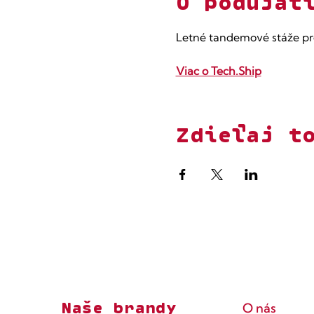
O podujat
Letné tandemové stáže pr
Viac o Tech.Ship
Zdieľaj t
Naše brandy
O nás