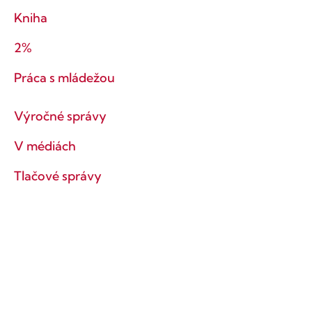
Kniha
2%
Práca s mládežou
Výročné správy
V médiách
Tlačové správy
Ochrana súkromia
Obchodné podmienky
Ostaňme v kontakte!
Prihlás sa na odber