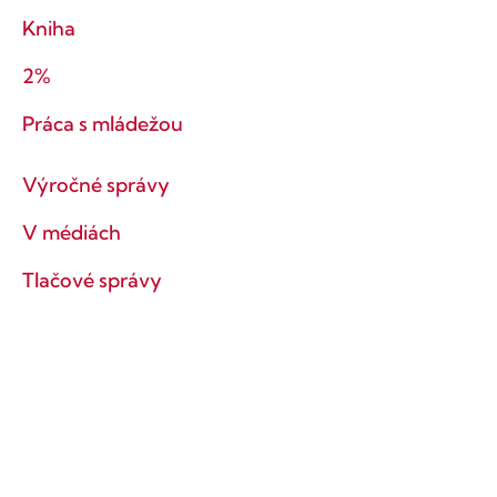
Kniha
2%
Práca s mládežou
Výročné správy
V médiách
Tlačové správy
Ochrana súkromia
Obchodné podmienky
Ostaňme v kontakte!
Prihlás sa na odber