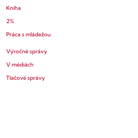
Kniha
2%
Práca s mládežou
Výročné správy
V médiách
Tlačové správy
Ochrana súkromia
Obchodné podmienky
Ostaňme v kontakte!
Prihlás sa na odber