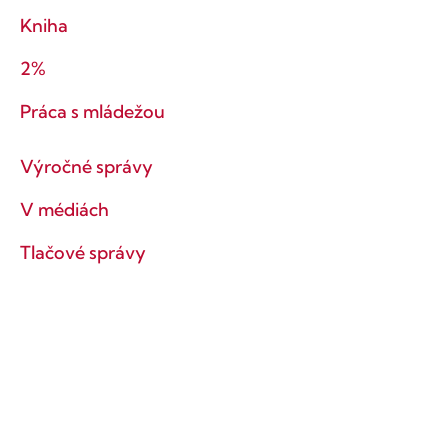
Kniha
2%
Práca s mládežou
Výročné správy
V médiách
Tlačové správy
Ochrana súkromia
Obchodné podmienky
Ostaňme v kontakte!
Prihlás sa na odber