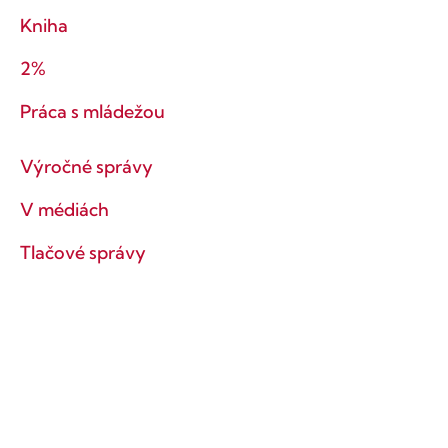
Kniha
2%
Práca s mládežou
Výročné správy
V médiách
Tlačové správy
Ochrana súkromia
Obchodné podmienky
Ostaňme v kontakte!
Prihlás sa na odber