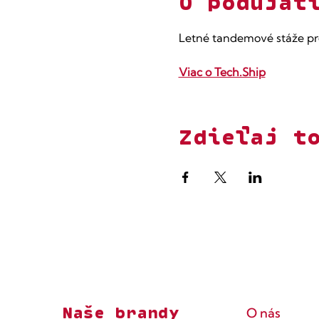
O podujat
Letné tandemové stáže pr
Viac o Tech.Ship
Zdieľaj t
Naše brandy
O nás