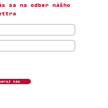
ás sa na odber nášho
ettra
m s odberom newslettera Ženský algoritmus.
úhlas môžem kedykoľvek odvolať. Beriem na
, že o.z. Ženský algoritmus bude moje osobné
pracovávať v súlade s
Ochranou súkromia.
beraj nás