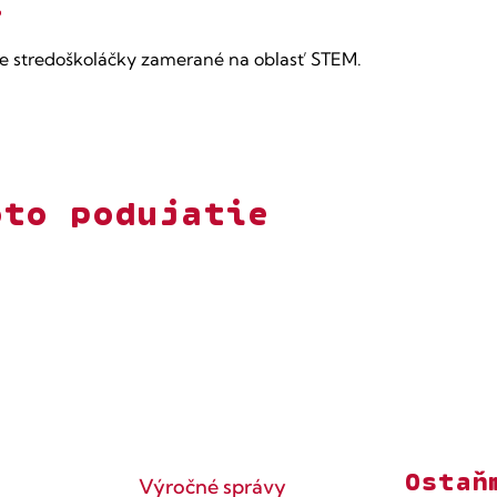
í
e stredoškoláčky zamerané na oblasť STEM.
oto podujatie
Ostaň
Výročné správy