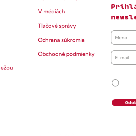
Prihl
V médiách
newsl
Tlačové správy
Ochrana súkromia
Obchodné podmienky
dežou
Súhlasí
Svoj s
vedomie
údaje s
Odo