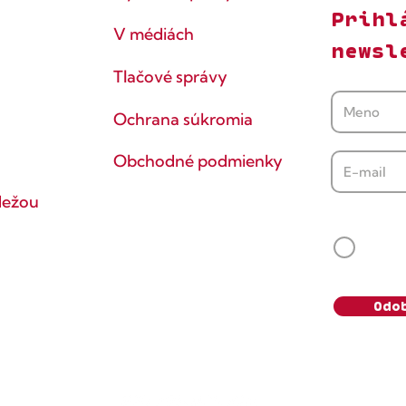
Prihl
V médiách
newsl
Tlačové správy
Ochrana súkromia
Obchodné podmienky
dežou
Súhlasí
Svoj s
vedomie
údaje s
Odo