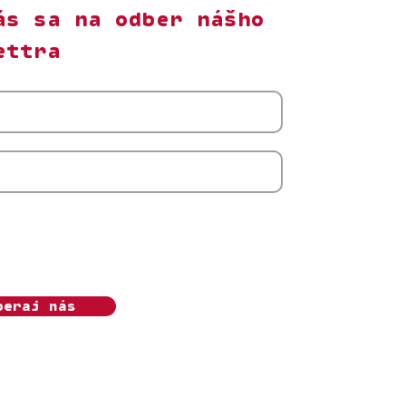
ás sa na odber nášho
ettra
m s odberom newslettera Ženský algoritmus.
úhlas môžem kedykoľvek odvolať. Beriem na
, že o.z. Ženský algoritmus bude moje osobné
pracovávať v súlade s
Ochranou súkromia.
beraj nás