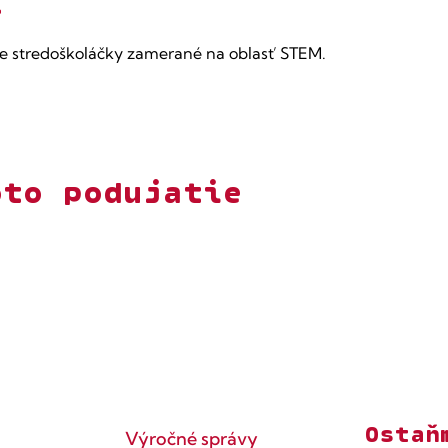
í
e stredoškoláčky zamerané na oblasť STEM.
oto podujatie
Ostaň
Výročné správy