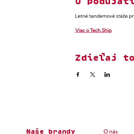
O podujat
Letné tandemové stáže pr
Viac o Tech.Ship
Zdieľaj t
Naše brandy
O nás