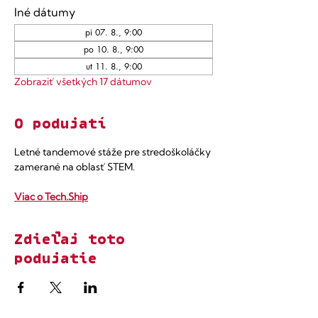
Iné dátumy
pi 07. 8., 9:00
po 10. 8., 9:00
ut 11. 8., 9:00
Zobraziť všetkých 17 dátumov
O podujatí
Letné tandemové stáže pre stredoškoláčky 
zamerané na oblasť STEM.
Viac o Tech.Ship
Zdieľaj toto
podujatie