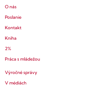
O nás
Poslanie
Kontakt
Kniha
2%
Práca s mládežou
Výročné správy
V médiách
Tlačové správy
Ochrana súkromia