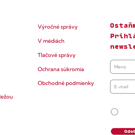
Ostaň
Výročné správy
Prihl
V médiách
newsl
Tlačové správy
Ochrana súkromia
Obchodné podmienky
dežou
Súhlasí
Svoj s
vedomie
údaje s
Odo