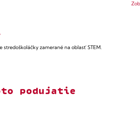
Zob
í
e stredoškoláčky zamerané na oblasť STEM.
oto podujatie