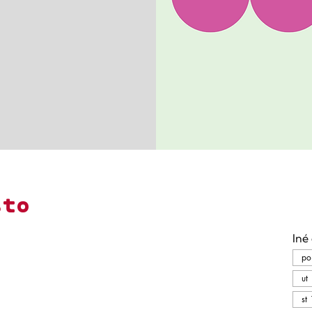
sto
Iné
po
ut
st