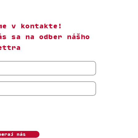
me v kontakte!
ás sa na odber nášho
ettra
m s odberom newslettera Ženský algoritmus.
úhlas môžem kedykoľvek odvolať. Beriem na
, že o.z. Ženský algoritmus bude moje osobné
pracovávať v súlade s
Ochranou súkromia.
beraj nás