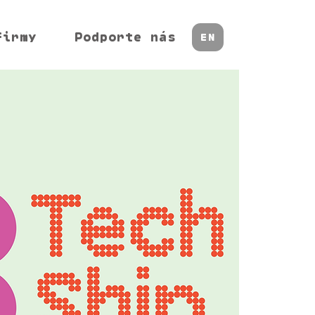
firmy
Podporte nás
EN