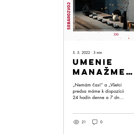
5. 5. 2022
∙
3
min
Umenie
manažmen
vlastnej
„Nemám čas!“ a „Všetci
energie
predsa máme k dispozícii
24 hodín denne a 7 dní v
týždni,“ znejú asi
najčastejšie známe klišé
týkajúce sa času. K...
21
0