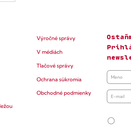
Ostaň
Výročné správy
Prihl
V médiách
newsl
Tlačové správy
Ochrana súkromia
Obchodné podmienky
dežou
Súhlasí
Svoj s
vedomie
údaje s