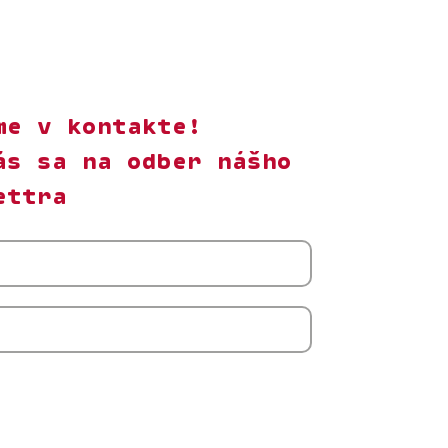
me v kontakte!
ás sa na odber nášho
ettra
m s odberom newslettera Ženský algoritmus.
úhlas môžem kedykoľvek odvolať. Beriem na
, že o.z. Ženský algoritmus bude moje osobné
pracovávať v súlade s
Ochranou súkromia.