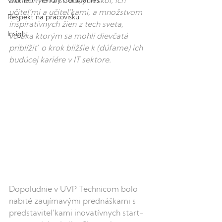
Women Friendly Companies
základných a stredných škôl, ich 
učiteľmi a učiteľkami, a množstvom 
Rešpekt na pracovisku
inšpiratívnych žien z tech sveta, 
Insight
vďaka ktorým sa mohli dievčatá 
priblížiť o krok bližšie k (dúfame) ich 
budúcej kariére v IT sektore.
Dopoludnie v UVP Technicom bolo 
nabité zaujímavými prednáškami s 
predstaviteľkami inovatívnych start-