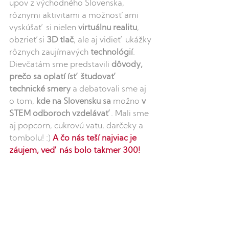
upov z východného Slovenska, 
rôznymi aktivitami a možnosťami 
vyskúšať si nielen 
virtuálnu realitu
, 
obzrieťsi 
3D tlač
, ale aj vidieť ukážky 
rôznych zaujímavých 
technológií
. 
Dievčatám sme predstavili 
dôvody, 
prečo sa oplatí ísť študovať 
technické smery
 a debatovali sme aj 
o tom, 
kde na Slovensku sa
 možno 
v 
STEM odboroch vzdelávať
. Mali sme 
aj popcorn, cukrovú vatu, darčeky a 
tombolu! :) 
A čo nás teší najviac je 
záujem, veď nás bolo takmer 300!