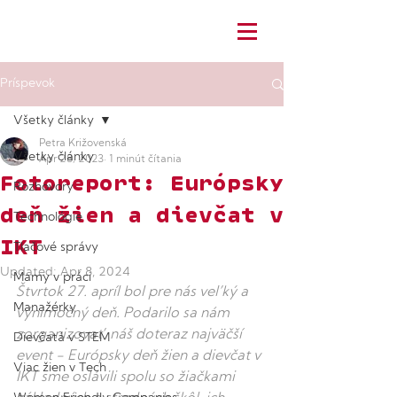
Príspevok
Všetky články
Petra Križovenská
Všetky články
Apr 28, 2023
1 minút čítania
Fotoreport: Európsky
Rozhovory
deň žien a dievčat v
Technológie
IKT
Tlačové správy
Updated:
Apr 8, 2024
Mamy v práci
Štvrtok 27. apríl bol pre nás veľký a 
Manažérky
výnimočný deň. Podarilo sa nám 
zorganizovať náš doteraz najväčší 
Dievčatá v STEM
event - Európsky deň žien a dievčat v 
Viac žien v Tech
IKT sme oslávili spolu so žiačkami 