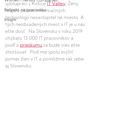
Women Friendly Companies
spolupráci s Košice 
IT Valley
. Ženy 
Rešpekt na pracovisku
majú v oblasti informačných 
technológií nezastúpiteľné miesto. A 
Insight
tých neobsadených miest v IT je u nás 
ešte dosť. Na Slovensku v roku 2019 
chýbalo 13 000 IT pracovníkov a 
podľa 
prieskumu
 sa bude stav ešte 
zhoršovať. Poďme spolu zvýšiť 
pomer žien v IT a pomôžme tak sebe 
aj Slovensku.