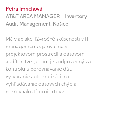
Petra Imrichová
AT&T AREA MANAGER - Inventory 
Audit Management, Košice
Má viac ako 12-ročné skúsenosti v IT 
managemente, prevažne v 
projektovom prostredí a dátovom 
audítorstve. Jej tím je zodpovedný za 
kontrolu a porovnavanie dát, 
vytváranie automatizácii na 
vyhľadávanie dátovych chýb a 
nezrovnalostí, projektový 
manažment, vývoj interných databáz 
atď.
Medzi jej najväčšie pracovné úspechy 
patrí jedno z najprestížnejších 
ocenení v rámci AT&T, Diamond Club 
Award, ktoré si prevzala na Floride, v 