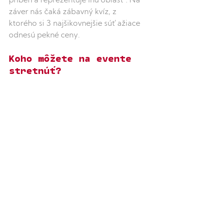
príbeh a reprezentuje inú oblasť. Na 
záver nás čaká zábavný kvíz, z 
ktorého si 3 najšikovnejšie súťažiace 
odnesú pekné ceny. 
Koho môžete na evente 
stretnúť? 