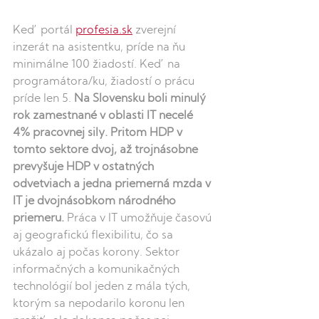
Keď portál 
profesia.sk
 zverejní 
inzerát na asistentku, príde na ňu 
minimálne 100 žiadostí. Keď na 
programátora/ku, žiadostí o prácu 
príde len 5. 
Na Slovensku boli minulý 
rok zamestnané v oblasti IT necelé 
4% pracovnej sily. Pritom HDP v 
tomto sektore dvoj, až trojnásobne 
prevyšuje HDP v ostatných 
odvetviach a jedna priemerná mzda v 
IT je dvojnásobkom národného 
priemeru. 
Práca v IT umožňuje časovú 
aj geografickú flexibilitu, čo sa 
ukázalo aj počas korony. Sektor 
informačných a komunikačných 
technológií bol jeden z mála tých, 
ktorým sa nepodarilo koronu len 