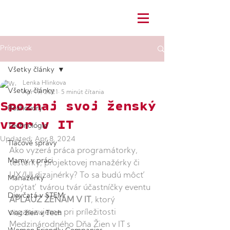
Príspevok
Všetky články
Lenka Hlinkova
Všetky články
Apr 19, 2021
5 minút čítania
Spoznaj svoj ženský
Rozhovory
vzor v IT
Technológie
Updated:
Apr 8, 2024
Tlačové správy
Ako vyzerá práca programátorky, 
Mamy v práci
testerky, projektovej manažérky či 
UX/UI dizajnérky? To sa budú môcť 
Manažérky
opýtať tvárou tvár účastníčky eventu 
Dievčatá v STEM
APLAUZ ŽENÁM V IT
, ktorý 
organizujeme pri príležitosti 
Viac žien v Tech
Medzinárodného Dňa Žien v IT s 