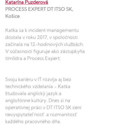
Katarína Puzderová
PROCESS EXPERT DT ITSO SK, 
Košice
Katka sa k incident managementu 
dostala v roku 2017, v spoločnosti 
začínala na 12-hodinových službách. 
V súčasnosti figuruje ako zástupkyňa 
tímlídra a Process Expert. 
Svoju kariéru v IT rozvíja aj bez 
technického vzdelania - Katka 
študovala anglický jazyk a 
anglofónne kultúry. Dnes si na 
operatívnej práci v DT ITSO SK cení 
nevyspytateľnosť a rozmanitosť 
každého pracovného dňa. 