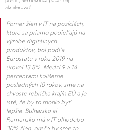
prežiť, ale dokonca počas nej 
akcelerovať. 
Pomer žien v IT na pozíciách, 
ktoré sa priamo podieľajú na 
výrobe digitálnych 
produktov, bol podľa 
Eurostatu v roku 2019 na 
úrovni 13.8%. Medzi 9 a 14 
percentami kolíšeme 
posledných 10 rokov, sme na 
chvoste rebríčka krajín EÚ a je 
isté, že by to mohlo byť 
lepšie. Bulharsko aj 
Rumunsko má v IT dlhodobo 
30% žien, prečo by sme to 