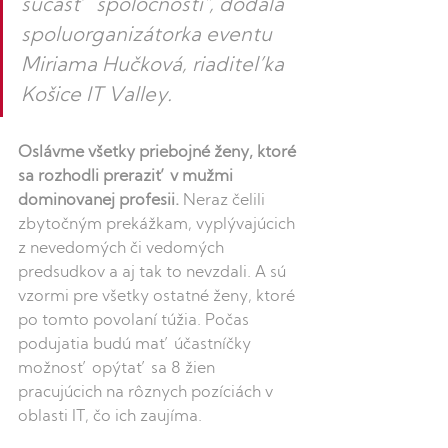
súčasť  spoločností", dodala 
spoluorganizátorka eventu 
Miriama Hučková, riaditeľka 
Košice IT Valley. 
Oslávme všetky priebojné ženy, ktoré 
sa rozhodli preraziť v mužmi 
dominovanej profesii.
 Neraz čelili 
zbytočným prekážkam, vyplývajúcich 
z nevedomých či vedomých 
predsudkov a aj tak to nevzdali. A sú 
vzormi pre všetky ostatné ženy, ktoré 
po tomto povolaní túžia. Počas 
podujatia budú mať účastníčky 
možnosť opýtať sa 8 žien 
pracujúcich na rôznych pozíciách v 
oblasti IT, čo ich zaujíma. 