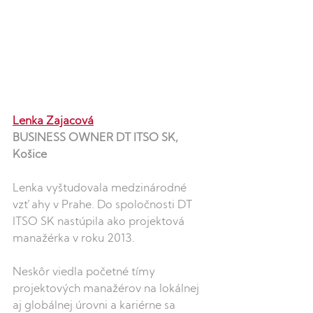
Lenka Zajacová
BUSINESS OWNER DT ITSO SK, 
Košice
Lenka vyštudovala medzinárodné 
vzťahy v Prahe. Do spoločnosti DT 
ITSO SK nastúpila ako projektová 
manažérka v roku 2013. 
Neskôr viedla početné tímy 
projektových manažérov na lokálnej 
aj globálnej úrovni a kariérne sa 