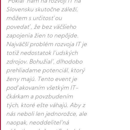
"Pokiaľ nám na rozvoji IT na 
Slovensku skutočne záleží, 
môžem s určitosťou 
povedať, že bez väčšieho 
zapojenia žien to nepôjde. 
Najväčší problém rozvoja IT je 
totiž nedostatok ľudských 
zdrojov. Bohužiaľ, dlhodobo 
prehliadame potenciál, ktorý 
ženy majú. Tento event je 
poďakovaním všetkým IT-
čkárkam a povzbudením 
tých, ktoré ešte váhajú. Aby z 
nás neboli len jednorožce, ale 
naopak, neoddeliteľná 