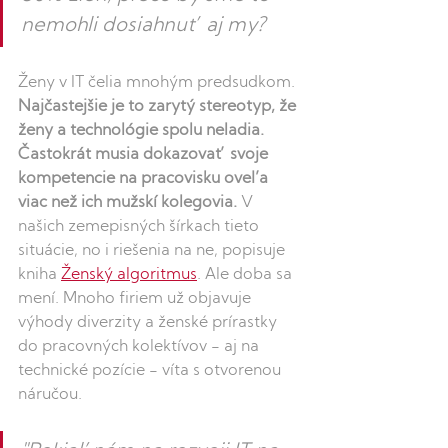
nemohli dosiahnuť aj my? 
Ženy v IT čelia mnohým predsudkom. 
Najčastejšie je to zarytý stereotyp, že 
ženy a technológie spolu neladia. 
Častokrát musia dokazovať svoje 
kompetencie na pracovisku oveľa 
viac než ich mužskí kolegovia. 
V 
našich zemepisných šírkach tieto 
situácie, no i riešenia na ne, popisuje 
kniha 
Ženský algoritmus
. Ale doba sa 
mení. Mnoho firiem už objavuje 
výhody diverzity a ženské prírastky 
do pracovných kolektívov - aj na 
technické pozície - víta s otvorenou 
náručou. 