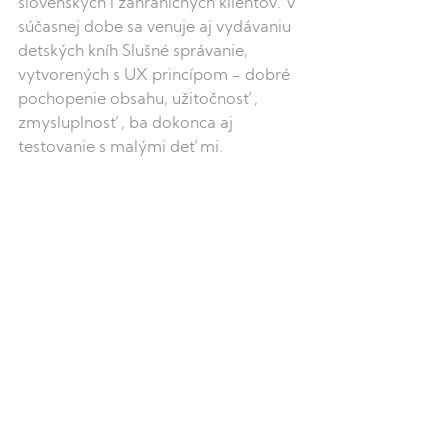
slovenských i zahraničných klientov. V 
súčasnej dobe sa venuje aj vydávaniu 
detských kníh Slušné správanie, 
vytvorených s UX princípom - dobré 
pochopenie obsahu, užitočnosť, 
zmysluplnosť, ba dokonca aj 
testovanie s malými deťmi.