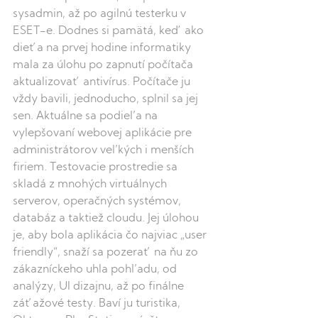
sysadmin, až po agilnú testerku v 
ESET-e. Dodnes si pamätá, keď ako 
dieťa na prvej hodine informatiky 
mala za úlohu po zapnutí počítača 
aktualizovať antivírus. Počítače ju 
vždy bavili, jednoducho, splnil sa jej 
sen. Aktuálne sa podieľa na 
vylepšovaní webovej aplikácie pre 
administrátorov veľkých i menších 
firiem. Testovacie prostredie sa 
skladá z mnohých virtuálnych 
serverov, operačných systémov, 
databáz a taktiež cloudu. Jej úlohou 
je, aby bola aplikácia čo najviac „user 
friendly“, snaží sa pozerať na ňu zo 
zákazníckeho uhla pohľadu, od 
analýzy, UI dizajnu, až po finálne 
záťažové testy. Baví ju turistika, 