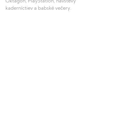
Oktagon, PlayStation, návštevy 
kaderníctiev a babské večery.