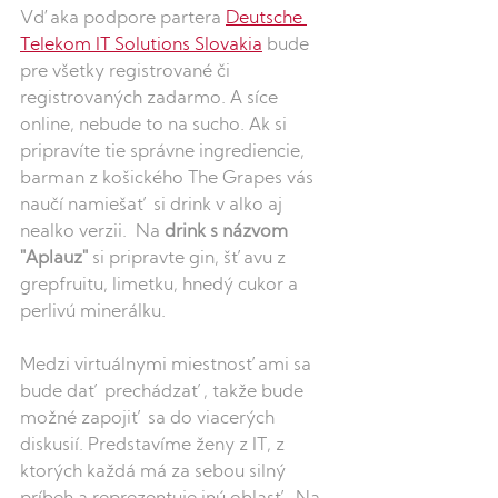
Vďaka podpore partera 
Deutsche 
Telekom IT Solutions Slovakia
 bude 
pre všetky registrované či 
registrovaných zadarmo. A síce 
online, nebude to na sucho. Ak si 
pripravíte tie správne ingrediencie, 
barman z košického The Grapes vás 
naučí namiešať si drink v alko aj 
nealko verzii.  Na 
drink s názvom 
"Aplauz" 
si pripravte gin, šťavu z 
grepfruitu, limetku, hnedý cukor a 
perlivú minerálku.
Medzi virtuálnymi miestnosťami sa 
bude dať prechádzať, takže bude 
možné zapojiť sa do viacerých 
diskusií. Predstavíme ženy z IT, z 
ktorých každá má za sebou silný 