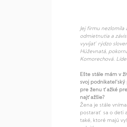
Jej firmu nezlomila 
odmietnutia a závis
vyvíjať rýdzo slove
Húževnatá, pokorná 
Komorechová. Líder
Ešte stále mám v ži
svoj podnikateľský
pre ženu ťažké pres
najťažšie?
Žena je stále vníma
postarať sa o deti a
také, ktoré majú vy