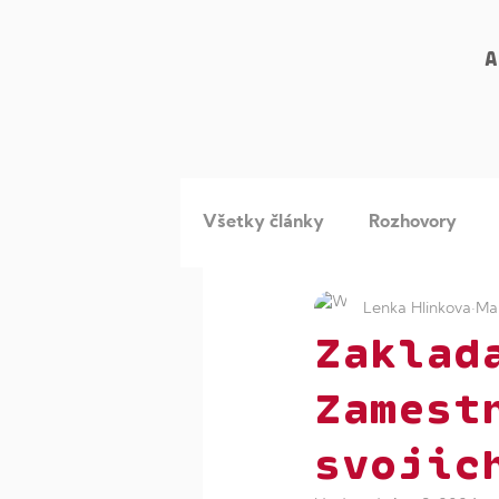
A
Všetky články
Rozhovory
Lenka Hlinkova
Ma
Dievčatá v STEM
Viac žie
Zaklad
Zamest
svojic