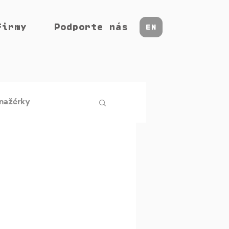
firmy
Podporte nás
EN
nažérky
racovisku
Insight