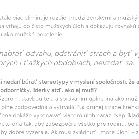
tále viac eliminuje rozdiel medzi ženskými a mužský
sa vrhajú do čisto mužských úloh a dokazujú rovnakú
lu ako mužské pokolenie. 
nabrať odvahu, odstrániť strach a byť vy
obrých i ťažkých obdobiach, nevzdať sa. 
i nedarí búrať stereotypy v myslení spoločnosti, že 
dborníčky, líderky atď. ako aj muži? 
výzorom, stavbou tela a správaním úplne iná ako muž
, plne zodpovedná a vytrvalá. Na druhej strane krehká,
 Žena dokáže vykonávať viacero úloh naraz. Napríkla
útu dňa tak, aby zabezpečila všetko pre rodinu, bola
aby dobre vyzerala. Ak musí zvládnuť „more úloh“ - zv