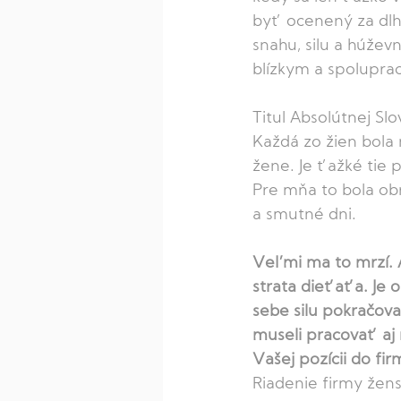
byť ocenený za dlho
snahu, silu a húžev
blízkym a spolupra
Titul Absolútnej Sl
Každá zo žien bola 
žene. Je ťažké tie 
Pre mňa to bola obr
a smutné dni. 
Veľmi ma to mrzí. 
strata dieťaťa. Je o
sebe silu pokračova
museli pracovať aj 
Vašej pozícii do fir
Riadenie firmy žens