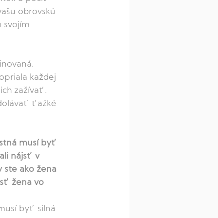
vašu obrovskú 
 svojím 
minovaná. 
opriala každej 
ch zažívať. 
zdolávať ťažké 
stná musí byť 
li nájsť v 
 ste ako žena 
esť žena vo 
usí byť silná 