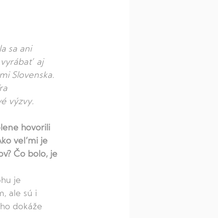
a sa ani 
 vyrábať aj 
mi Slovenska. 
ra 
é výzvy. 
ene hovorili 
ko veľmi je 
v? Čo bolo, je 
hu je 
 ale sú i 
i ho dokáže 