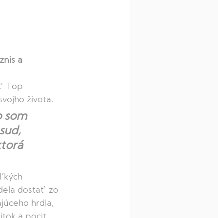
znis a 
ť Top 
vojho života. 
o som 
sud, 
torá 
ľkých 
dela dostať zo 
júceho hrdla, 
tok a pocit 