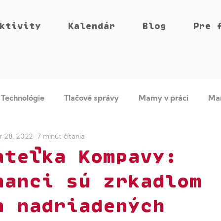
ktivity
Kalendár
Blog
Pre 
Technológie
Tlačové správy
Mamy v práci
Ma
r 28, 2022
7 minút čítania
n v Tech
Women Friendly Companies
Rešpekt na p
ateľka Kompavy:
nanci sú zrkadlom
h nadriadených