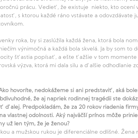
ročnú prácu. Vedieť, že existuje  niekto, kto ocení 
natosť, s ktorou každé ráno vstávate a odovzdávate ju
covníkom.  
ovenky roka, by si zaslúžila každá žena, ktorá bola no
niečím výnimočná a každá bola skvelá. Ja by som to d
pocity šťastia popísať, a ešte ťažšie v tom momente i
ovská výzva, ktorá mi dala silu a ďalšie odhodlanie 
Ako hovoríte, nedokážeme si ani predstaviť, aká bole
bdivuhodné, že aj napriek rodinnej tragédii ste dokáza
ť ďalej. Predpokladám, že za 20 rokov riadenia firmy
na vlastnej odolnosti. Aký najväčší prínos môže prini
my už len tým, že je ženou? 
kou a mužskou rukou je diferenciálne odlišné. Žena m