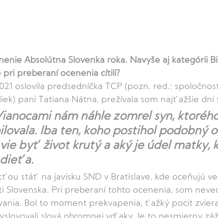
enenie Absolútna Slovenka roka. Navyše aj kategórii Bi
ri preberaní ocenenia cítili?
021 oslovila predsedníčka TCP (pozn. red.: spoločnos
ek) pani Tatiana Nátna, prežívala som najťažšie dni s
ianocami nám náhle zomrel syn, ktoréh
lovala. Iba ten, koho postihol podobný o
vie byť život krutý a aký je údel matky, k
 dieťa. 
ťou stáť na javisku SND v Bratislave, kde oceňujú ve
i Slovenska. Pri preberaní tohto ocenenia, som neve
ania. Bol to moment prekvapenia, ťažký pocit zviera
yslovovali slová ohromnej vďaky. Je to nesmierny záži