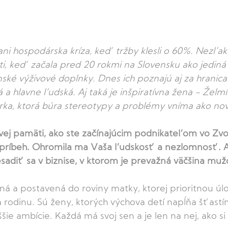
ani hospodárska kríza, keď tržby klesli o 60%. Nezľakl
ti, keď začala pred 20 rokmi na Slovensku ako jediná
nské výživové doplnky. Dnes ich poznajú aj za hranica
a hlavne ľudská. Aj taká je inšpiratívna žena - Želmí
ka, ktorá búra stereotypy a problémy vníma ako nov
vej pamäti, ako ste začínajúcim podnikateľom vo Zvol
 príbeh. Ohromila ma Vaša ľudskosť a nezlomnosť. A
adiť sa v biznise, v ktorom je prevažná väčšina mužo
ná a postavená do roviny matky, ktorej prioritnou úlo
 rodinu. Sú ženy, ktorých výchova detí napĺňa šťastím,
ššie ambície. Každá má svoj sen a je len na nej, ako s