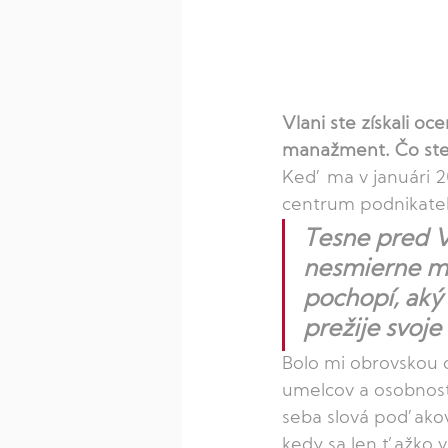
Vlani ste získali oc
manažment. Čo ste p
Keď ma v januári 2
centrum podnikateli
Tesne pred V
nesmierne mi
pochopí, aký 
prežije svoje
Bolo mi obrovskou c
umelcov a osobnost
seba slová poďakov
kedy sa len ťažko v