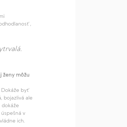
mi 
 odhodlanosť, 
trvalá. 
aj ženy môžu 
. Dokáže byť 
 bojazlivá ale 
d dokáže 
 úspešná v 
ládne ich. 