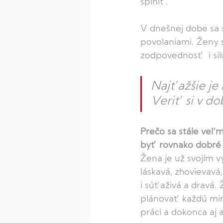
splniť. 
V dnešnej dobe sa s
povolaniami. Ženy 
zodpovednosť  i si
Najťažšie je 
Veriť si v d
Prečo sa stále veľm
byť rovnako dobré o
Žena je už svojím 
láskavá, zhovievavá
i súťaživá a dravá.
plánovať každú min
práci a dokonca aj 