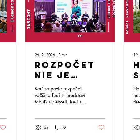
26. 2. 2026
∙
3
min
19.
Rozpočet
nie je
tabuľka.
F
Keď sa povie rozpočet,
Hen
o
Je to
väčšina ľudí si predstaví
neb
tabuľku v exceli. Keď sa
fir
príbeh o
povie urbanizmus, vidíme
zák
tom, komu
betón, cesty a nové
pod
developerské projekty. A
rie
patrí
55
0
keď sa povie rovnosť,
rod
mesto
často sa to odsunie do
zn