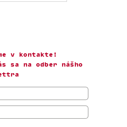
znych menšín.
rodinou
me v kontakte!
ás sa na odber nášho
ettra