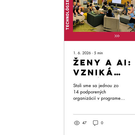
1. 6. 2026
∙
5
min
Ženy a AI:
vzniká
nová
Stali sme sa jednou zo
medzera, 
14 podporených
organizácií v programe
ktorej sa
Stronger Roots a
zatiaľ
začiatkom tohto roka sme
sa zúčastnili prvého
málo
47
0
spoločného stretnutia v
hovorí
Bratislave.