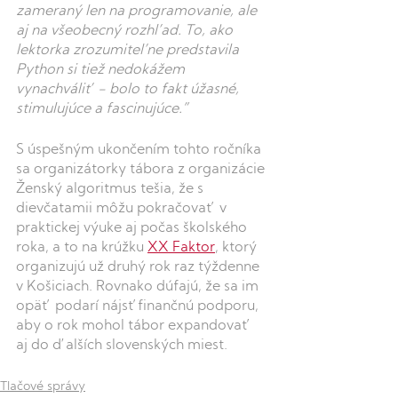
zameraný len na programovanie, ale 
aj na všeobecný rozhľad. To, ako 
lektorka zrozumiteľne predstavila 
Python si tiež nedokážem 
vynachváliť - bolo to fakt úžasné, 
stimulujúce a fascinujúce.”
S úspešným ukončením tohto ročníka 
sa organizátorky tábora z organizácie 
Ženský algoritmus tešia, že s 
dievčatamii môžu pokračovať v 
praktickej výuke aj počas školského 
roka, a to na krúžku 
XX Faktor
, ktorý 
organizujú už druhý rok raz týždenne 
v Košiciach. Rovnako dúfajú, že sa im 
opäť podarí nájsťfinančnú podporu, 
aby o rok mohol tábor expandovať 
aj do ďalších slovenských miest.
Tlačové správy