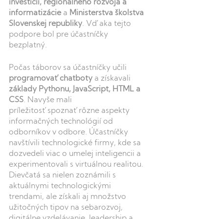
investícií, regionálneho rozvoja a 
informatizácie
 a 
Ministerstva školstva 
Slovenskej republiky
. Vďaka tejto 
podpore bol pre účastníčky 
bezplatný.
Počas táborov sa účastníčky učili 
programovaťchatboty
 a získavali 
základy Pythonu, JavaScript, HTML a 
CSS
. Navyše mali 
príležitosťspoznaťrôzne aspekty 
informačných technológií od 
odborníkov v odbore. Účastníčky 
navštívili technologické firmy, kde sa 
dozvedeli viac o umelej inteligencii a 
experimentovali s virtuálnou realitou. 
Dievčatá sa nielen zoznámili s 
aktuálnymi technologickými 
trendami, ale získali aj množstvo 
užitočných tipov na sebarozvoj, 
digitálne vzdelávanie, leadership a 