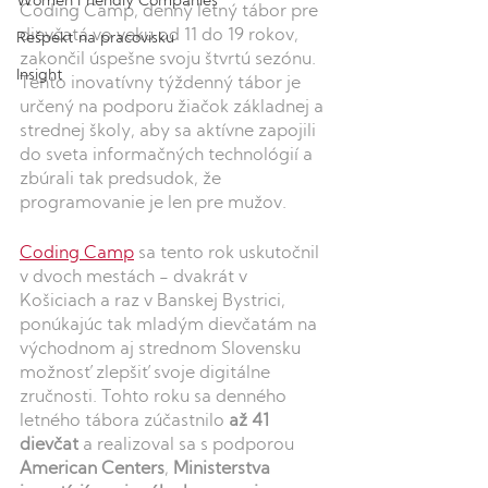
Women Friendly Companies
Coding Camp, denný letný tábor pre 
dievčatá vo veku od 11 do 19 rokov, 
Rešpekt na pracovisku
zakončil úspešne svoju štvrtú sezónu. 
Insight
Tento inovatívny týždenný tábor je 
určený na podporu žiačok základnej a 
strednej školy, aby sa aktívne zapojili 
do sveta informačných technológií a 
zbúrali tak predsudok, že 
programovanie je len pre mužov.
Coding Camp
 sa tento rok uskutočnil 
v dvoch mestách - dvakrát v 
Košiciach a raz v Banskej Bystrici, 
ponúkajúc tak mladým dievčatám na 
východnom aj strednom Slovensku 
možnosťzlepšiťsvoje digitálne 
zručnosti. Tohto roku sa denného 
letného tábora zúčastnilo 
až 41 
dievčat
 a realizoval sa s podporou 
American Centers
, 
Ministerstva 