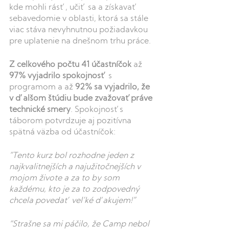
kde mohli rásť, učiť sa a získavať 
sebavedomie v oblasti, ktorá sa stále 
viac stáva nevyhnutnou požiadavkou 
pre uplatenie na dnešnom trhu práce.
Z celkového počtu 41 účastníčok
 až 
97% vyjadrilo spokojnosť
 s 
programom a až 
92% sa vyjadrilo, že 
v ďalšom štúdiu bude zvažovaťpráve 
technické smery
. Spokojnosťs 
táborom potvrdzuje aj pozitívna 
spätná väzba od účastníčok:
”Tento kurz bol rozhodne jeden z 
najkvalitnejších a najužitočnejších v 
mojom živote a za to by som 
každému, kto je za to zodpovedný 
chcela povedať veľké ďakujem!”
“Strašne sa mi páčilo, že Camp nebol 