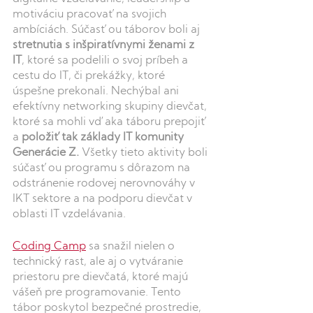
motiváciu pracovaťna svojich 
ambíciách. Súčasťou táborov boli aj 
stretnutia s inšpiratívnymi ženami z 
IT
, ktoré sa podelili o svoj príbeh a 
cestu do IT, či prekážky, ktoré 
úspešne prekonali. Nechýbal ani 
efektívny networking skupiny dievčat, 
ktoré sa mohli vďaka táboru prepojiť 
a 
položiťtak základy IT komunity 
Generácie Z.
 Všetky tieto aktivity boli 
súčasťou programu s dôrazom na 
odstránenie rodovej nerovnováhy v 
IKT sektore a na podporu dievčat v 
oblasti IT vzdelávania.
Coding Camp
 sa snažil nielen o 
technický rast, ale aj o vytváranie 
priestoru pre dievčatá, ktoré majú 
vášeň pre programovanie. Tento 
tábor poskytol bezpečné prostredie, 