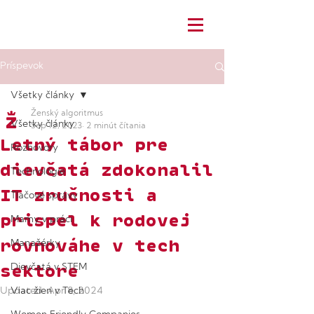
Príspevok
Všetky články
Ženský algoritmus
Všetky články
Sep 12, 2023
2 minút čítania
Letný tábor pre
Rozhovory
dievčatá zdokonalil
Technológie
IT zručnosti a
Tlačové správy
prispel k rodovej
Mamy v práci
rovnováhe v tech
Manažérky
sektore
Dievčatá v STEM
Updated:
Viac žien v Tech
Apr 8, 2024