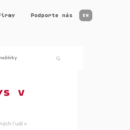
firmy
Podporte nás
EN
nažérky
racovisku
Insight
ys v
ných ľudí v 