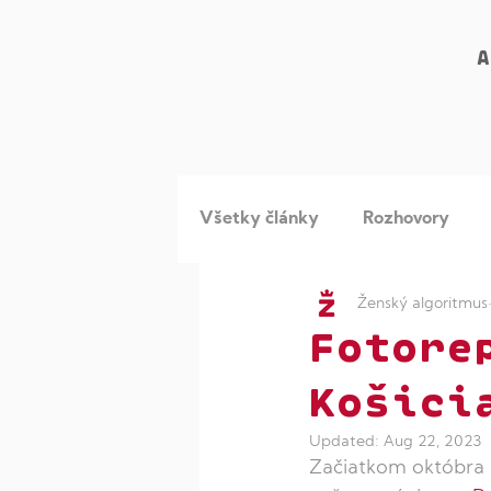
A
Všetky články
Rozhovory
Ženský algoritmus
Dievčatá v STEM
Viac žie
Fotore
Košici
Updated:
Aug 22, 2023
Začiatkom októbra 