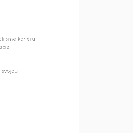
li sme kariéru 
acie 
 svojou 