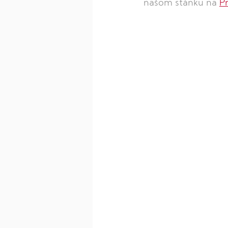
našom stánku na 
P