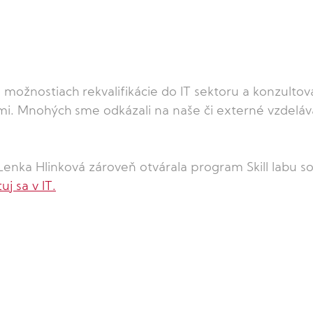
 možnostiach rekvalifikácie do IT sektoru a konzultova
mi. Mnohých sme odkázali na naše či externé vzdeláv
enka Hlinková zároveň otvárala program Skill labu so
j sa v IT.