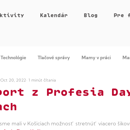
ktivity
Kalendár
Blog
Pre 
Technológie
Tlačové správy
Mamy v práci
Ma
Oct 20, 2022
1 minút čítania
n v Tech
Women Friendly Companies
Rešpekt na p
port z Profesia Da
ach
sme mali v Košiciach možnosť stretnúť viacero šikov